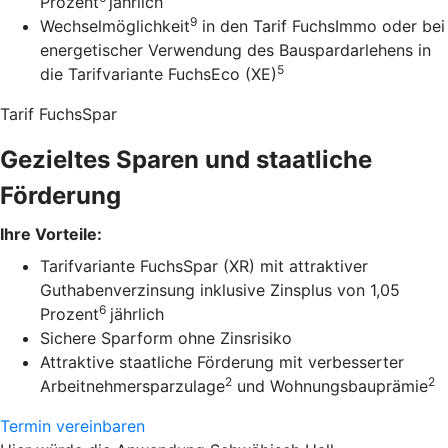
Prozent
jährlich
9
Wechselmöglichkeit
in den Tarif FuchsImmo oder bei
energetischer Verwendung des Bauspardarlehens in
5
die Tarifvariante FuchsEco (XE)
Tarif FuchsSpar
Gezieltes Sparen und staatliche
Förderung
Ihre Vorteile:
Tarifvariante FuchsSpar (XR) mit attraktiver
Guthabenverzinsung inklusive Zinsplus von 1,05
6
Prozent
jährlich
Sichere Sparform ohne Zinsrisiko
Attraktive staatliche Förderung mit verbesserter
2
2
Arbeitnehmersparzulage
und Wohnungsbauprämie
Termin vereinbaren