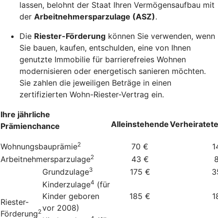
lassen, belohnt der Staat Ihren Vermögensaufbau mit
der
Arbeitnehmersparzulage (ASZ)
.
Die
Riester-Förderung
können Sie verwenden, wenn
Sie bauen, kaufen, entschulden, eine von Ihnen
genutzte Immobilie für barrierefreies Wohnen
modernisieren oder energetisch sanieren möchten.
Sie zahlen die jeweiligen Beträge in einen
zertifizierten Wohn-Riester-Vertrag ein.
Ihre jährliche
Alleinstehende
Verheiratet
Prämienchance
2
Wohnungsbauprämie
70 €
1
2
Arbeitnehmersparzulage
43 €
3
Grundzulage
175 €
3
4
Kinderzulage
(für
Kinder geboren
185 €
1
Riester-
vor 2008)
2
Förderung