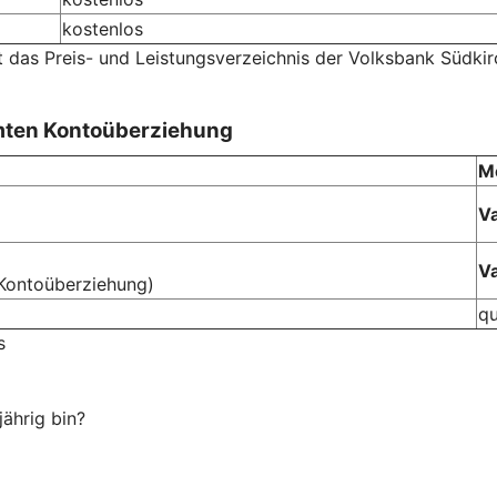
kostenlos
t das Preis- und Leistungsverzeichnis der Volksbank Südkir
mten Kontoüberziehung
M
Va
Va
Kontoüberziehung)
qu
s
ährig bin?