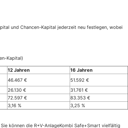
pital und Chancen-Kapital jederzeit neu festlegen, wobei
en-Kapital)
12 Jahren
16 Jahren
46.467 €
51.592 €
26.130 €
31.761 €
72.597 €
83.353 €
3,16 %
3,25 %
 Sie können die R+V-AnlageKombi Safe+Smart vielfältig